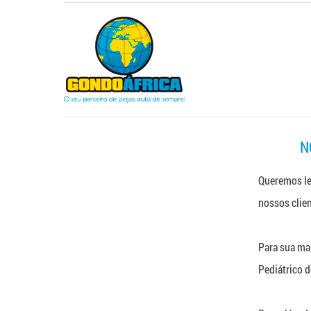
N
Queremos lev
nossos clie
Para sua ma
Pediátrico d