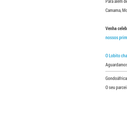
Para além de
Camama, Mor
Venha celeb
nossos prime
O Lobito ch
Aguardamos 
Gondoáfrica
O seu parce