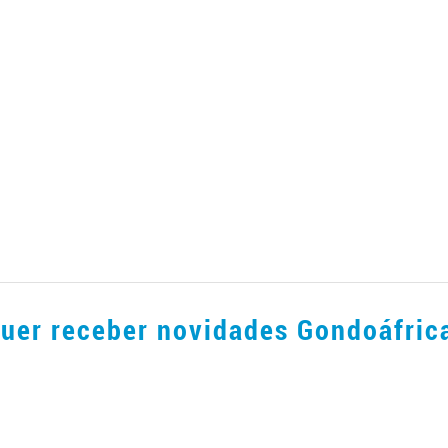
uer receber novidades Gondoáfric
er novidades por e-mail ou por WhatsApp nunca foi tão 
Clique aqui para entrar na área de