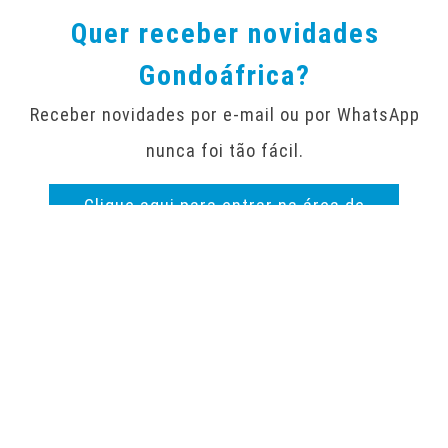
Quer receber novidades
Gondoáfrica?
Receber novidades por e-mail ou por WhatsApp
nunca foi tão fácil.
Clique aqui para entrar na área de
subscrição de newsletter
Copyright © 2026 GONDOÁFRICA – COMÉRCIO E REPRESENTAÇÕES
AUTO, LDA. Todos os direitos reservados.
POLÍTICA DE PRIVACIDADE